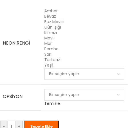
Amber
Beyaz
Buz Mavisi
Gün Işığı
Kırmızı
Mavi
NEON RENGI
Mor
Pembe
Sarı
Turkuaz
Yeşil
OPSIYON
Temizle
-
+
Sepete Ekle