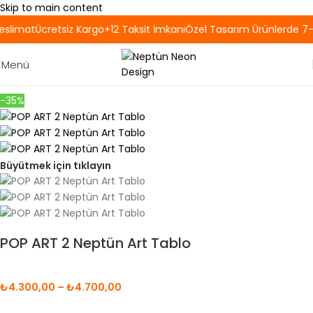
Skip to main content
slimat
Ücretsiz Kargo
+12 Taksit İmkanı
Özel Tasarım Ürünlerde 7-
Menü
-35%
Büyütmek için tıklayın
POP ART 2 Neptün Art Tablo
₺
4.300,00
–
₺
4.700,00