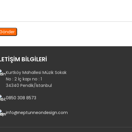
LETİŞİM BİLGİLERİ
Kurtköy Mahallesi Müzik Sokak
No : 2 İç kapı no : 1
34340 Pendik/İstanbul
0850 308 8573
info@neptunneondesign.com