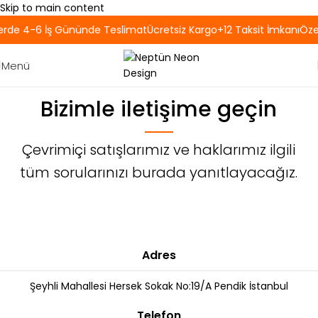
Skip to main content
erde 4-6 İş Gününde Teslimat
Ücretsiz Kargo
+12 Taksit İmkanı
Özel
Menü
Bizimle iletişime geçin
Çevrimiçi satışlarımız ve haklarımız ilgili
tüm sorularınızı burada yanıtlayacağız.
Adres
Şeyhli Mahallesi Hersek Sokak No:19/A Pendik İstanbul
Telefon