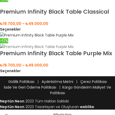
Premium Infinity Black Table Classical
₺
19.700,00
–
₺
49.000,00
Seçenekler
-17%
Premium Infinity Black Table Purple Mix
₺
19.700,00
–
₺
49.000,00
Seçenekler
Gizlilik Politikası
|
Aydınlatma Metni
|
Çerez Politikası
İade Ve Geri Ödeme Politikası
|
Kargo Gönderim Maliyet Ve
Politikası
Neptün Neon
2023 Tüm Hakları Saklıdır.
Neptün Neon
2023 Tasarlayan ve Oluşturan
weblike
WhatsApp