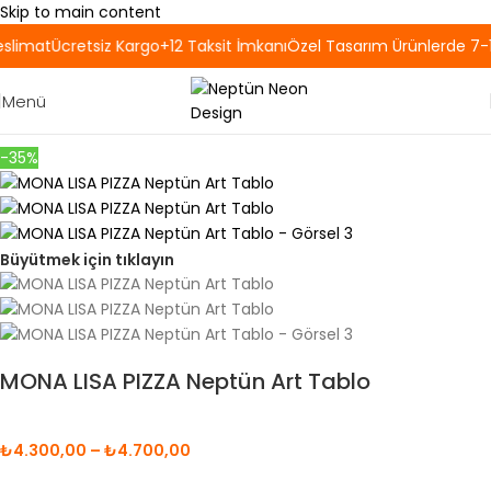
Skip to main content
slimat
Ücretsiz Kargo
+12 Taksit İmkanı
Özel Tasarım Ürünlerde 7-1
Menü
-35%
Büyütmek için tıklayın
MONA LISA PIZZA Neptün Art Tablo
₺
4.300,00
–
₺
4.700,00