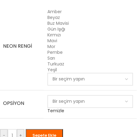
Amber
Beyaz
Buz Mavisi
Gün Işığı
Kırmızı
Mavi
NEON RENGI
Mor
Pembe
Sarı
Turkuaz
Yeşil
OPSIYON
Temizle
-
+
Sepete Ekle